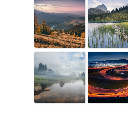
Вид на Северо-
Красным по
Чуйский хребет в
синему
непогоду
Чуйская степь в
Вид на пик Пти
осенних красках