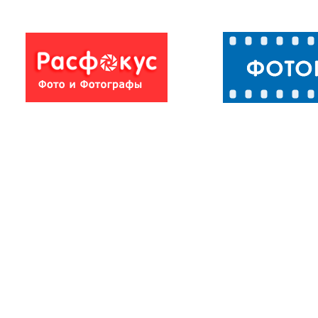
По тропе на
Николаевски
перевал
мост
Звездный